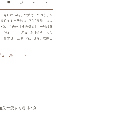
■
○
-
-
土曜日は14時まで受付しております
木曜日午前＝予約の『妊婦健診』のみ
3・5、予約の『妊婦健診』+一般診察
第2・4、「産後1カ月健診」のみ
休診日：土曜午後、日曜、祝祭日
ジュール
加茂宮駅から徒歩4分