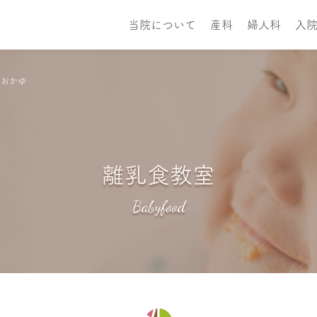
当院について
産科
婦人科
入
のおかゆ
離乳食教室