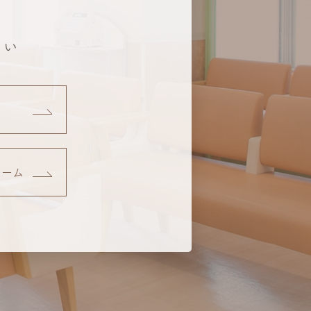
さい
約
ーム