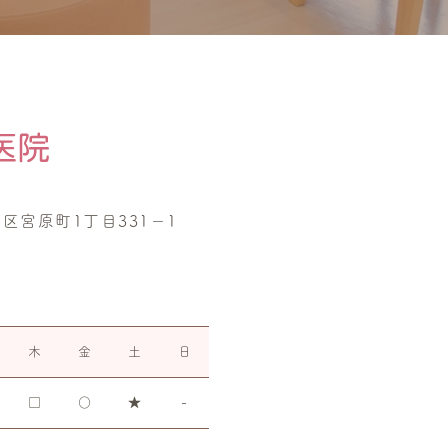
北区宮原町1丁目331−1
木
金
土
日
□
○
★
-