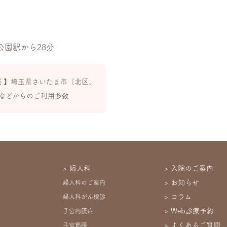
園駅から28分
域 】埼玉県さいたま市（北区、
などからのご利用多数
婦人科
入院のご案内
お知らせ
婦人科のご案内
コラム
婦人科がん検診
Web診療予約
子宮内膜症
よくあるご質問
子宮筋腫