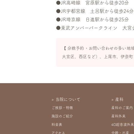
●JR高崎線 宮原駅から徒歩20分
●JR宇都宮線 土呂駅から徒歩24分
●JR埼京線 日進駅から徒歩25分
●東武アンバーパークライン 大宮公
【 分娩予約・お問い合わせの多い地
大宮区、西区など）、上尾市、伊奈町
当院について
産科
ご挨拶・特徴
産科のご案内
施設のご紹介
産科外来
料金表
4D超音波外来
アクセス
分娩・出産