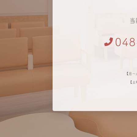
当
048
【月～水
【土