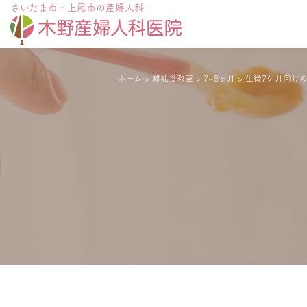
さいたま市・上尾市の産婦人科
ホーム
>
離乳食教室
>
7~8ヶ月
>
生後7ケ月向け