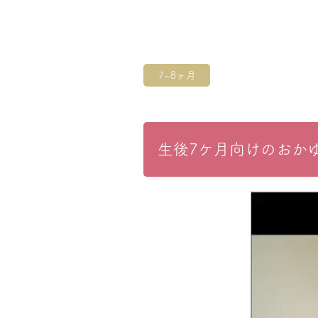
7~8ヶ月
生後7ケ月向けのおか
動
画
プ
レ
ー
ヤ