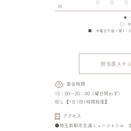
○
○
○
30
★…
□…
■…木曜日午後＝第1・
担当医スケ
面会時間
15：00～20：00（曜日問わず）
但し【1日1回1時間程度】
アクセス
●埼玉新都市交通ニューシャトル 