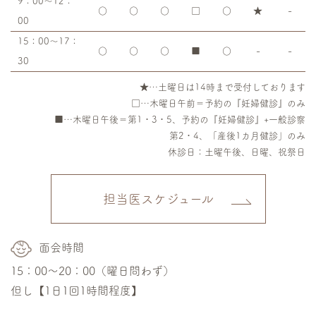
9：00～12：
○
○
○
□
○
★
-
00
15：00～17：
○
○
○
■
○
-
-
30
★…土曜日は14時まで受付しております
□…木曜日午前＝予約の『妊婦健診』のみ
■…木曜日午後＝第1・3・5、予約の『妊婦健診』+一般診察
第2・4、「産後1カ月健診」のみ
休診日：土曜午後、日曜、祝祭日
担当医スケジュール
面会時間
15：00～20：00（曜日問わず）
但し【1日1回1時間程度】